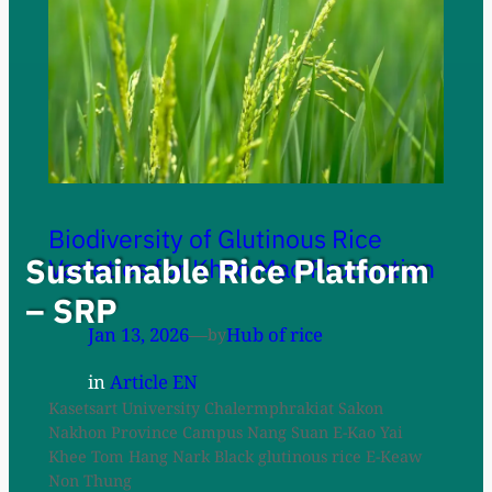
Biodiversity of Glutinous Rice
Sustainable Rice Platform
Varieties for Khao Mao Production
– SRP
Jan 13, 2026
—
Hub of rice
by
in
Article EN
Kasetsart University Chalermphrakiat Sakon
Nakhon Province Campus Nang Suan E-Kao Yai
Khee Tom Hang Nark Black glutinous rice E-Keaw
Non Thung