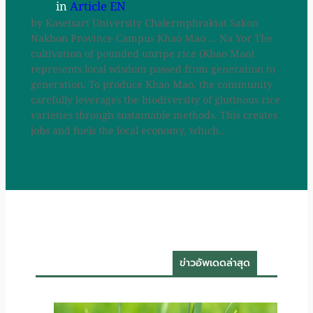
in
Article EN
by Kasetsart University Chalermphrakiat Sakon
Nakhon Province Campus Khao Mao … Na Yor The
cultivation of pounded unripe rice (Khao Mao)
represents local wisdom passed from generation to
generation. To produce Khao Mao, the community
carefully leverages the biodiversity of glutinous rice
varieties through sustainable methods. This creates
jobs and fuels the local economy, which…
ข่าวอัพเดดล่าสุด