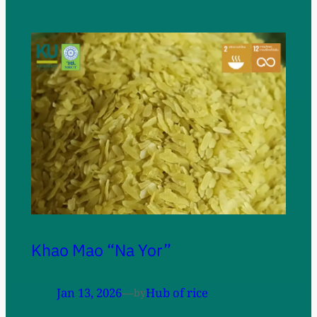
Khao Mao “Na Yor”
Jan 13, 2026
—
Hub of rice
by