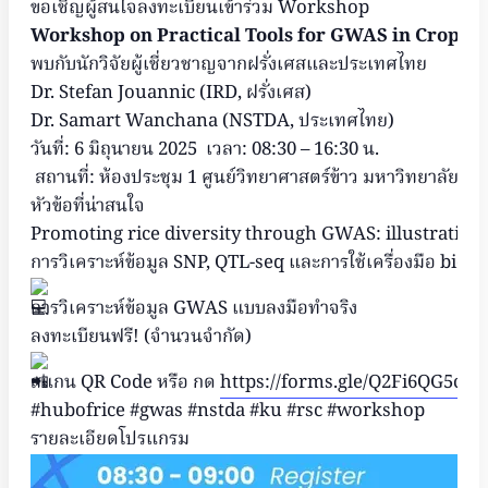
ขอเชิญผู้สนใจลงทะเบียนเข้าร่วม Workshop
Workshop on Practical Tools for GWAS in Crop 
พบกับนักวิจัยผู้เชี่ยวชาญจากฝรั่งเศสและประเทศไทย
Dr. Stefan Jouannic (IRD, ฝรั่งเศส)
Dr. Samart Wanchana (NSTDA, ประเทศไทย)
วันที่: 6 มิถุนายน 2025 เวลา: 08:30 – 16:30 น.
สถานที่: ห้องประชุม 1 ศูนย์วิทยาศาสตร์ข้าว มหาวิทยาลั
หัวข้อที่น่าสนใจ
Promoting rice diversity through GWAS: illustration 
การวิเคราะห์ข้อมูล SNP, QTL-seq และการใช้เครื่องมือ bioi
การวิเคราะห์ข้อมูล GWAS แบบลงมือทำจริง
ลงทะเบียนฟรี! (จำนวนจำกัด)
สแกน QR Code หรือ กด
https://forms.gle/Q2Fi6QG5c
#hubofrice
#gwas
#nstda
#ku
#rsc
#workshop
รายละเอียดโปรแกรม