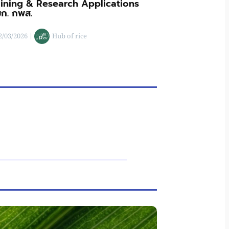
aining & Research Applications
 มก. กพส.
2/03/2026
|
Hub of rice