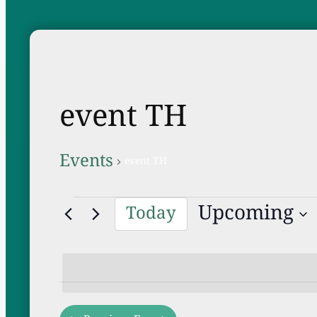
event TH
Events
event TH
Events
Upcoming
Today
Select
date.