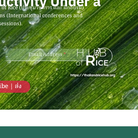
uctivity Under a
of Rice (ประชุมวิชาการ และ ฝึกอบรม)
ons (International conferences and
sessions).
Email Address
*
be | ส่ง