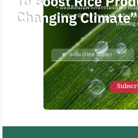
To Boost Rice Prod
+ แจ้งเตือนเฉพาะกิจกรรมจัดโดย Hub 
Changing Climate”
+ Subscribe for events notificati
training 
ลงชื่อ (First Name)
*
Subscri