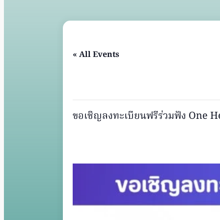
« All Events
This event has passed.
ขอเชิญลงทะเบียนฟรีร่วมฟัง One He
23 มิถุนายน @ 7:30 AM
–
12:00 PM
UTC+