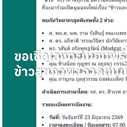
“
ข้าว”
ที่เราทานทุกวัน มีความลับต่อสุ
ที่จะมาร่วมเปิดมุมมองใหม่เรื่อง “ข้า
พบกับวิทยากรสุดพิเศษทั้ง 2
ช่วง:
ศ. พล.ต. นพ. ราม รังสินธุ์ คณะแพ
ศ. ดร. อภิชาติ วรรณวิจิตร นักวิจัย
ดร. วสันต์ อริยพุทธรัตน์ (Modgut 
ขอเชิญลงทะเบียนฟรี
รศ. ดร. อนุศักดิ์ เกิดสิน คณะสาธ
คุณ ช้างน้อย กุญชร ณ อยุธยา กรรมก
ข้าวสุขภาพ: จากต้นน
คุณ ชุตยาเวศ สินธุพันธุ์ ผู้ร่วมก่อตั
คุณ ภานุภน บุลสุวรรณ (เชฟแบล็ค) ร
ดำเนินการเสวนาโดย:
รศ. ดร. ศิวเรศ อ
รายละเอียดการจัดงาน:
วันที่:
วันจันทร์ที่ 23 มิถุนายน 2569
เวลาลงทะเบียน / รับเอกสาร:
07.00 