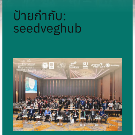
ป้ายกำกับ:
seedveghub