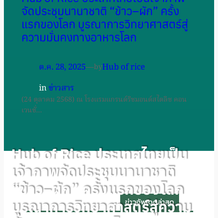
จัดประชุมนานาชาติ “ข้าว–ผัก” ครั้ง
แรกของโลก บูรณาการวิทยาศาสตร์สู่
ความมั่นคงทางอาหารโลก
ต.ค. 28, 2025
—
Hub of rice
by
in
ข่าวสาร
(24 ตุลาคม 2568) ณ โรงแรมแกรนด์ริชมอนด์สไตลิช คอน
เวนชั่…
Hub of Rice ประเทศไทยเป็น
เจ้าภาพจัดประชุมนานาชาติ
“ข้าว–ผัก” ครั้งแรกของโลก
ข่าวอัพเดดล่าสุด
บูรณาการวิทยาศาสตร์สู่ความ