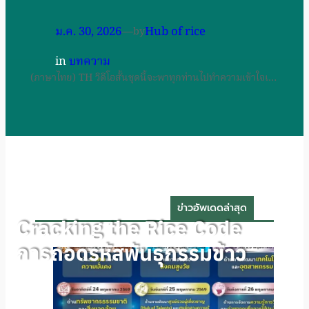
ม.ค. 30, 2026
—
Hub of rice
by
in
บทความ
(ภาษาไทย) TH วิดีโอสั้นชุดนี้จะพาทุกท่านไปทำความเข้าใจเ…
ข่าวอัพเดดล่าสุด
Cracking the Rice Code
การถอดรหัสพันธุกรรมข้าว