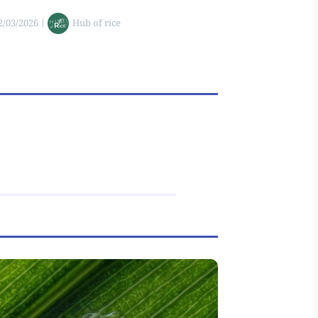
2/03/2026
|
Hub of rice