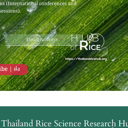
ons (International conferences and
sessions).
Email Address
*
be | ส่ง
Thailand Rice Science Research 