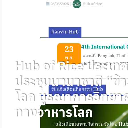
08/05/2026
|
Hub of rice
กิจกรรม Hub
4th International 
23
สถานที่: Bangkok, Thai
พ.ย.
Hub of Rice ประเทศ
วันที่: 23 พฤศจิกายน 202
ประชุมนานาชาติ “ข้า
รับแจ้งเตือนกิจกรรม Hub
โลก บูรณาการวิทยาศ
ทางอาหารโลก
+ แจ้งเตือนเฉพาะกิจกรรมจัดโดย Hub 