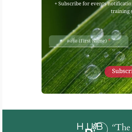
+ Subscribe for events notificati
training 
ลงชื่อ (First Name)
*
Subscri
“
The 