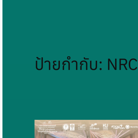
ป้ายกำกับ:
NRC