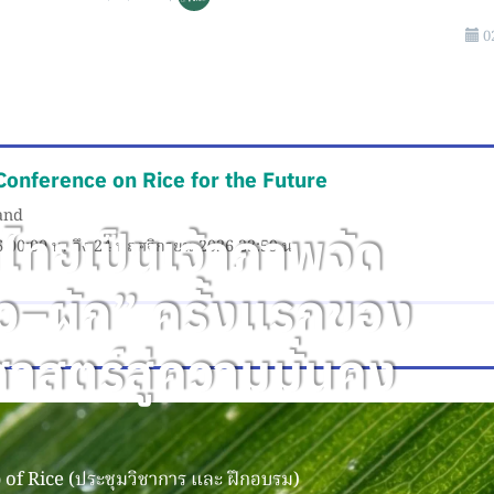
0
Conference on Rice for the Future
land
ไทยเป็นเจ้าภาพจัด
6 00:00 น. ถึง 24 พฤศจิกายน 2026 23:59 น.
ว–ผัก” ครั้งแรกของ
าสตร์สู่ความมั่นคง
of Rice (ประชุมวิชาการ และ ฝึกอบรม)