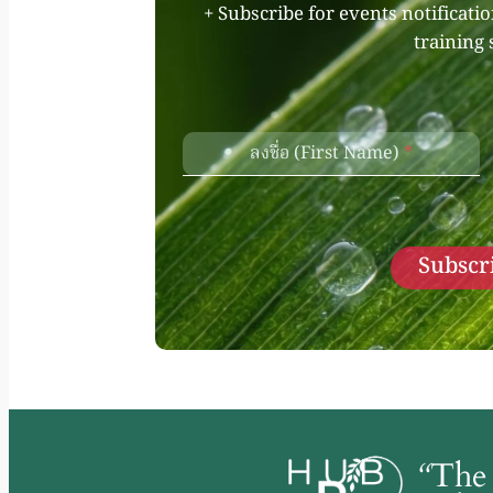
+ Subscribe for events notificati
training 
ลงชื่อ (First Name)
*
Subscri
“
The 