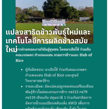
แปลงสาธิตข้าวพันธุ์ใหม่และ
เทคโนโลยีการผลิตข้าวสมัย
ใหม่
การถ่ายทอดงานวิจัยสู่ชุมชน โดยนาเฮียใช้ ร่วมกับ
คณะเกษตร กำแพงแสน กรมการข้าวและ
Hub of
Rice
ผู้รับผิดชอบ: นาเฮียใช้ ร่วมกับคณะเกษตร
กำแพงแสน Hub of Rice และศูนย์
วิทยาศาสตร์ข้าว
รายละเอียด: จัดแปลงปลูกทดสอบเปรียบเทียบ
พันธุ์ข้าวใหม่ของกรมการข้าว กข113 กข79
กข119 เทียบกับ ปทุมธานี 1 ร่วมกับสาธิตการ
จัดการน้ำแบบเปียกสลับแห้ง AWD เพื่อการ
ผลิตข้าวคาร์บอนต่ำ เทียบกับ น้ำขัง ในงาน