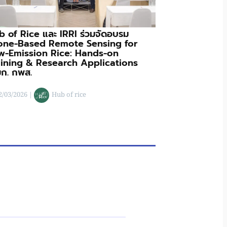
b of Rice และ IRRI ร่วมจัดอบรม
one-Based Remote Sensing for
w-Emission Rice: Hands-on
aining & Research Applications
 มก. กพส.
2/03/2026
|
Hub of rice