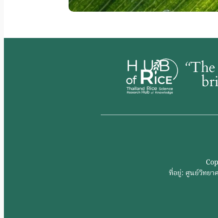
“
The 
br
Cop
ที่อยู่: ศูนย์ว