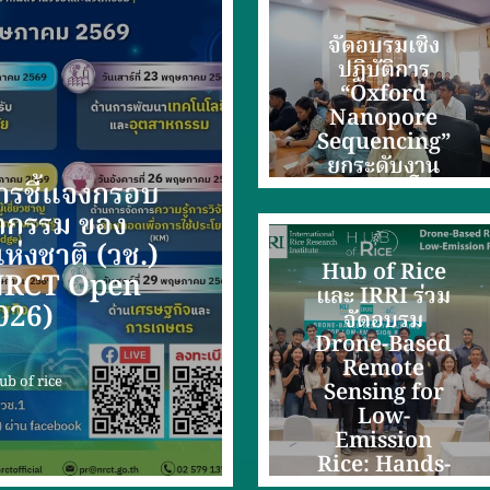
จัดอบรมเชิง
ปฏิบัติการ
“Oxford
Nanopore
Sequencing”
ยกระดับงาน
การชี้แจงกรอบ
วิจัยด้านจีโนม
ัตกรรม ของ
ห่งชาติ (วช.)
Hub of Rice
(NRCT Open
และ IRRI ร่วม
026)
จัดอบรม
Drone-Based
Remote
ub of rice
Sensing for
Low-
Emission
Rice: Hands-
on Training